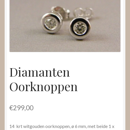
Nieuws
Submenu
Video’s
uitvouwen
Diamanten
Oorknoppen
€
299,00
14 krt witgouden oorknoppen, ø 6 mm, met beide 1 x