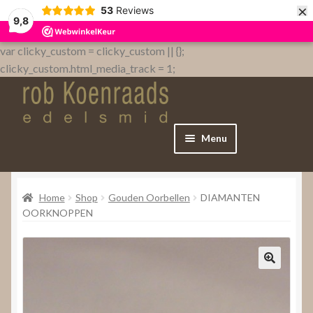
×
53
Reviews
9,8
var clicky_custom = clicky_custom || {};
clicky_custom.html_media_track = 1;
Menu
Home
Home
Shop
Gouden Oorbellen
DIAMANTEN
WebShop
OORKNOPPEN
Over
Contact