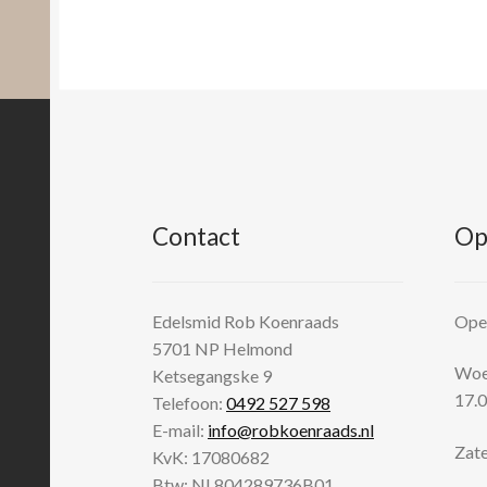
Contact
Op
Edelsmid Rob Koenraads
Open
5701 NP
Helmond
Woen
Ketsegangske 9
17.0
Telefoon:
0492 527 598
E-mail:
info@robkoenraads.nl
Zate
KvK: 17080682
Btw: NL804289736B01