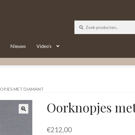
_track = 1;
Nieuws
Video’s
OPJES MET DIAMANT
Oorknopjes me
€
212,00