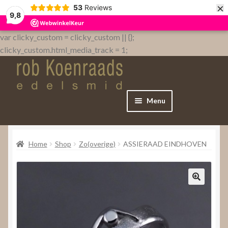
×
53
Reviews
9,8
var clicky_custom = clicky_custom || {};
clicky_custom.html_media_track = 1;
Menu
Home
Home
Shop
Zo(overige)
ASSIERAAD EINDHOVEN
WebShop
Over
Contact