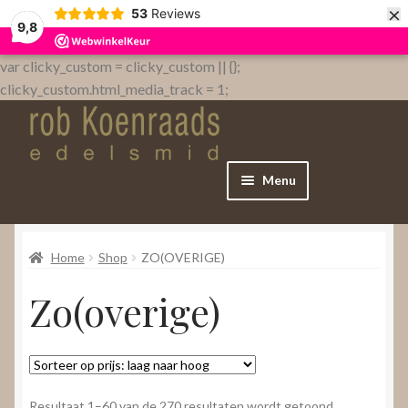
×
53
Reviews
9,8
var clicky_custom = clicky_custom || {};
clicky_custom.html_media_track = 1;
Menu
Home
Home
Shop
ZO(OVERIGE)
WebShop
Zo(overige)
Over
Contact
Gesorteerd
Resultaat 1–60 van de 270 resultaten wordt getoond