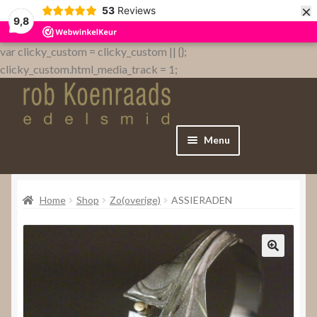
×
53
Reviews
9,8
var clicky_custom = clicky_custom || {};
clicky_custom.html_media_track = 1;
Menu
Home
Home
Shop
Zo(overige)
ASSIERADEN
WebShop
Over
Contact