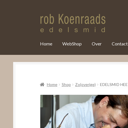
var clicky_custom = clicky_custom || {}; clicky_custom.html_media
Home
WebShop
Over
Contact
Home
Shop
Zo(overige)
EDELSMID HEE