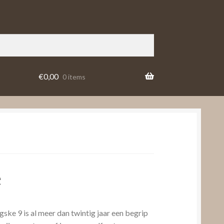
€
0,00
0 items
e
ke 9 is al meer dan twintig jaar een begrip