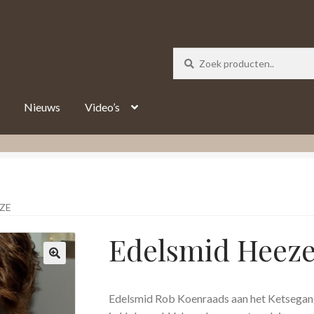
_track = 1;
Nieuws
Video’s
ZE
Edelsmid Heez
Edelsmid Rob Koenraads aan het Ketsegangs