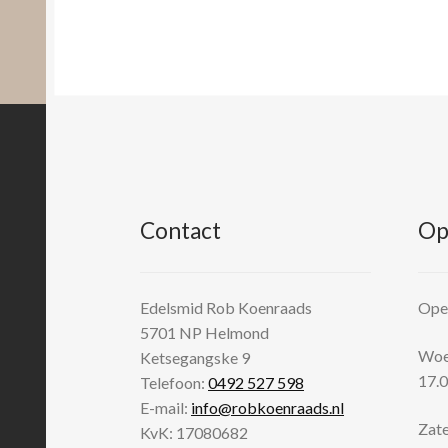
Contact
Op
Edelsmid Rob Koenraads
Open
5701 NP
Helmond
Woen
Ketsegangske 9
17.0
Telefoon:
0492 527 598
E-mail:
info@robkoenraads.nl
Zate
KvK: 17080682