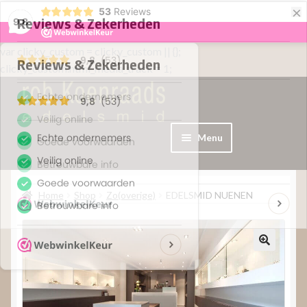
×
53
Reviews
9,8
var clicky_custom = clicky_custom || {};
clicky_custom.html_media_track = 1;
Menu
Home
Home
Shop
Zo(overige)
EDELSMID NUENEN
WebShop
Over
Contact