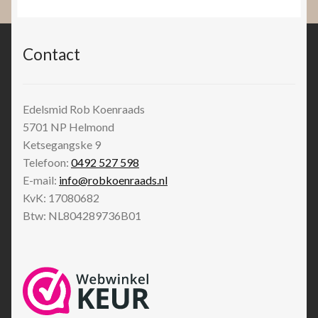
Contact
Edelsmid Rob Koenraads
5701 NP
Helmond
Ketsegangske 9
Telefoon:
0492 527 598
E-mail:
info@robkoenraads.nl
KvK: 17080682
Btw: NL804289736B01