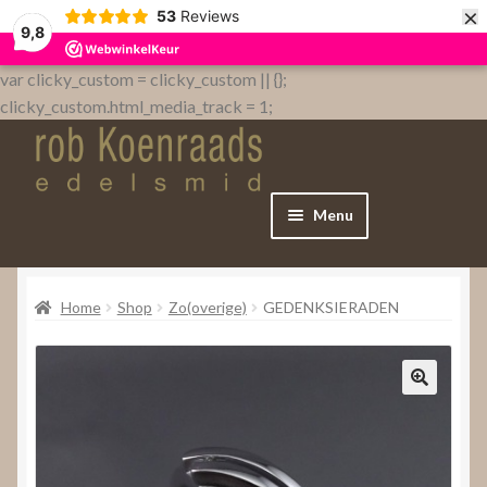
×
53
Reviews
9,8
var clicky_custom = clicky_custom || {};
clicky_custom.html_media_track = 1;
Menu
Home
Home
Shop
Zo(overige)
GEDENKSIERADEN
WebShop
Over
Contact