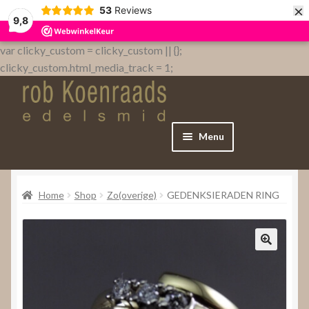
×
53
Reviews
9,8
var clicky_custom = clicky_custom || {};
clicky_custom.html_media_track = 1;
Menu
Home
Home
Shop
Zo(overige)
GEDENKSIERADEN RING
WebShop
Over
Contact