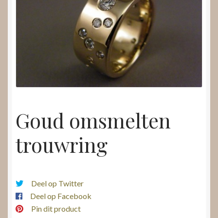
Nieuws
Submenu
Video’s
uitvouwen
Goud omsmelten
trouwring
Deel op Twitter
Deel op Facebook
Pin dit product