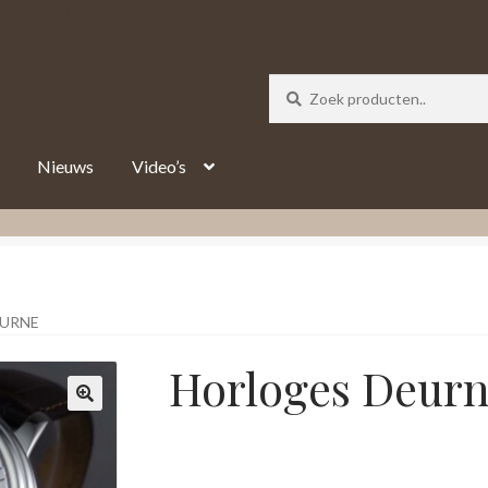
_track = 1;
Nieuws
Video’s
EURNE
Horloges Deur