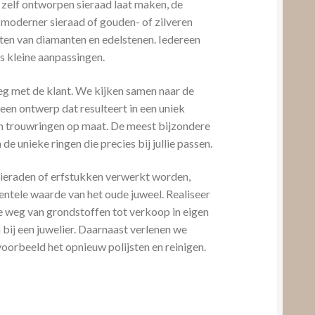
 zelf ontworpen sieraad laat maken, de
 moderner sieraad of gouden- of zilveren
etten van diamanten en edelstenen. Iedereen
als kleine aanpassingen.
leg met de klant. We kijken samen naar de
en ontwerp dat resulteert in een uniek
van trouwringen op maat. De meest bijzondere
 de unieke ringen die precies bij jullie passen.
sieraden of erfstukken verwerkt worden,
ntele waarde van het oude juweel. Realiseer
le weg van grondstoffen tot verkoop in eigen
bij een juwelier. Daarnaast verlenen we
voorbeeld het opnieuw polijsten en reinigen.