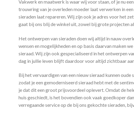
Vakwerk en maatwerk is waar wij voor staan, of je nu een
trouwring van je overleden moeder laat verwerken in een
sieraden laat repareren. Wij zijn ook je adres voor het z
gaat bij ons blij de winkel uit, zowel bij grote projecten 
Het ontwerpen van sieraden doen wij altijd in nauw over
wensen en mogelijkheden en op basis daarvan maken we e
sieraad. Wij zijn ook gespecialiseerd in het ontwerpen 
dag in jullie leven blijft daardoor voor altijd zichtbaar aan
Bij het vervaardigen van een nieuw sieraad kunnen oude 
zodat je een gemoderniseerd sieraad hebt met de sentime
je dat dit een groot prijsvoordeel oplevert. Omdat de he
huis geschiedt, is het bovendien ook vaak goedkoper dan 
verregaande service op de bij ons gekochte sieraden, bij