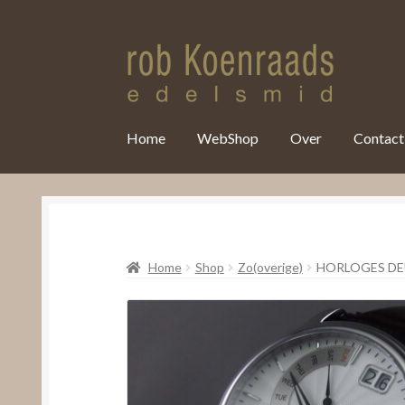
var clicky_custom = clicky_custom || {}; clicky_custom.html_media
Home
WebShop
Over
Contact
Home
Shop
Zo(overige)
HORLOGES D