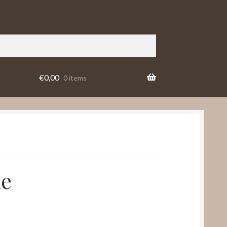
€
0,00
0 items
ne