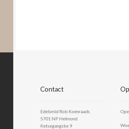
Contact
Op
Edelsmid Rob Koenraads
Open
5701 NP
Helmond
Woen
Ketsegangske 9