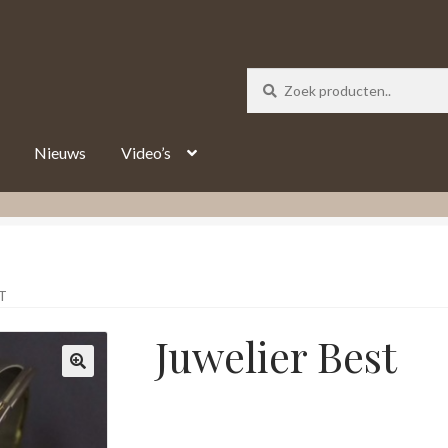
_track = 1;
Nieuws
Video’s
T
Juwelier Best