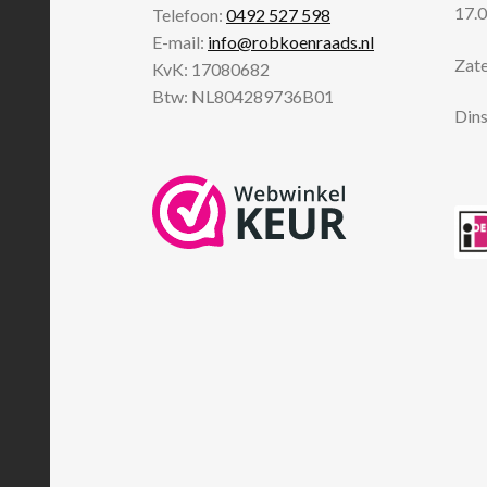
17.0
Telefoon:
0492 527 598
E-mail:
info@robkoenraads.nl
Zate
KvK: 17080682
Btw: NL804289736B01
Dins