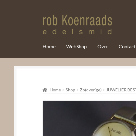
var clicky_custom = clicky_custom || {}; clicky_custom.html_media
Home
WebShop
Over
Contact
Home
Shop
Zo(overige)
JUWELIER BES