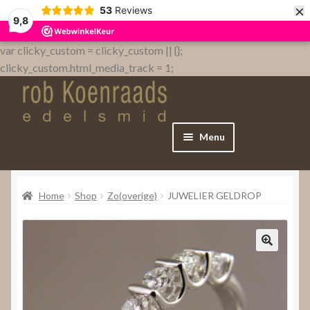
×
53
Reviews
9,8
var clicky_custom = clicky_custom || {};
clicky_custom.html_media_track = 1;
Menu
Home
Home
Shop
Zo(overige)
JUWELIER GELDROP
WebShop
Over
Contact