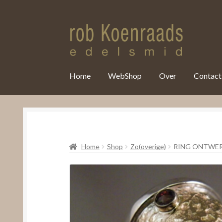
var clicky_custom = clicky_custom || {}; clicky_custom.html_media
Home
WebShop
Over
Contact
Home
Shop
Zo(overige)
RING ONTWER