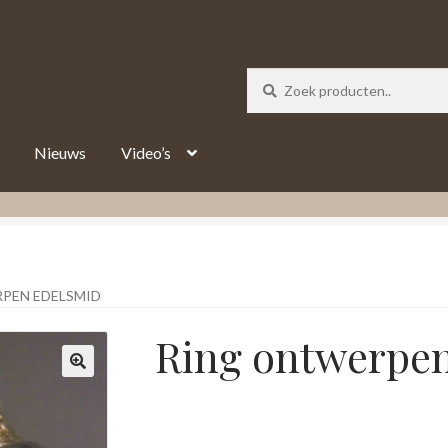
_track = 1;
Nieuws
Video’s
PEN EDELSMID
Ring ontwerpen