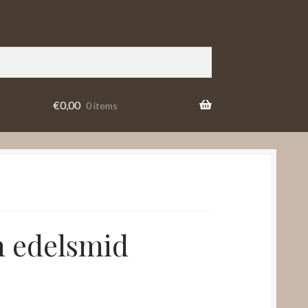
€
0,00
0 items
 edelsmid