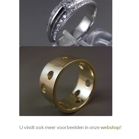
U vindt ook meer voorbeelden in onze
webshop
!