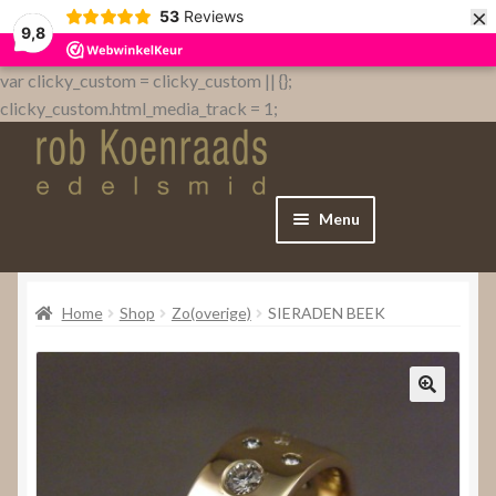
×
53
Reviews
9,8
var clicky_custom = clicky_custom || {};
clicky_custom.html_media_track = 1;
Menu
Home
Home
Shop
Zo(overige)
SIERADEN BEEK
WebShop
Over
Contact