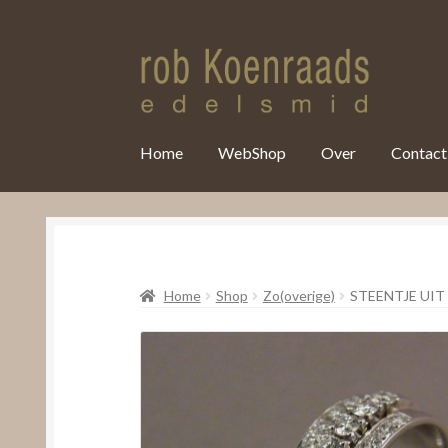
var clicky_custom = clicky_custom || {}; clicky_custom.html_media
Home
WebShop
Over
Contact
Home
Shop
Zo(overige)
STEENTJE UIT