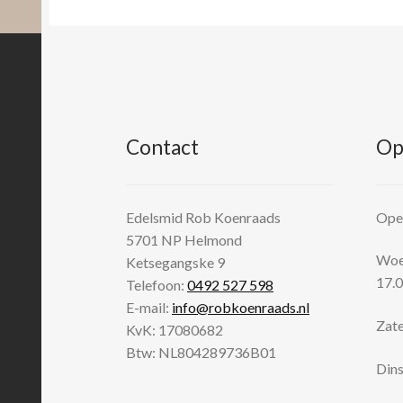
Contact
Op
Edelsmid Rob Koenraads
Open
5701 NP
Helmond
Woen
Ketsegangske 9
17.0
Telefoon:
0492 527 598
E-mail:
info@robkoenraads.nl
Zate
KvK: 17080682
Btw: NL804289736B01
Dins