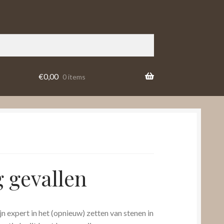
€
0,00
0 items
g gevallen
ijn expert in het (opnieuw) zetten van stenen in