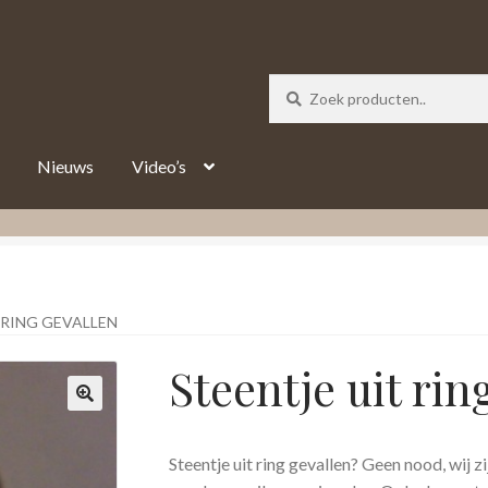
_track = 1;
Nieuws
Video’s
 RING GEVALLEN
Steentje uit rin
Steentje uit ring gevallen? Geen nood, wij z