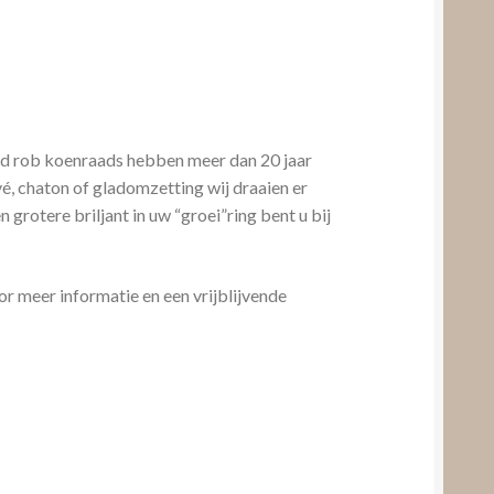
mid rob koenraads hebben meer dan 20 jaar
vé, chaton of gladomzetting wij draaien er
 grotere briljant in uw “groei”ring bent u bij
r meer informatie en een vrijblijvende