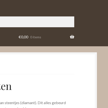
€
0,00
0 items
ten
van steentjes (diamant). Dit alles gebeurd