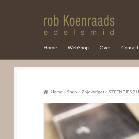
var clicky_custom = clicky_custom || {}; clicky_custom.html_media
Home
WebShop
Over
Contact
Home
Shop
Zo(overige)
STEENTJES BI