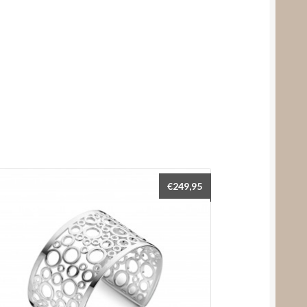
€
249,95