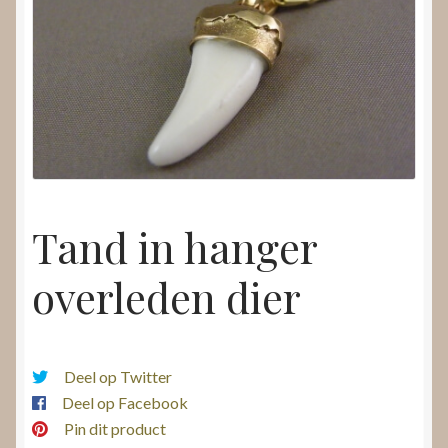
Nieuws
Submenu
Video’s
uitvouwen
Tand in hanger
overleden dier
Deel op Twitter
Deel op Facebook
Pin dit product