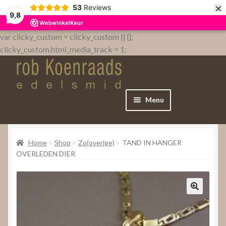
×
53
Reviews
9,8
var clicky_custom = clicky_custom || {};
clicky_custom.html_media_track = 1;
Menu
Home
Home
Shop
Zo(overige)
TAND IN HANGER
WebShop
OVERLEDEN DIER
Over
Contact