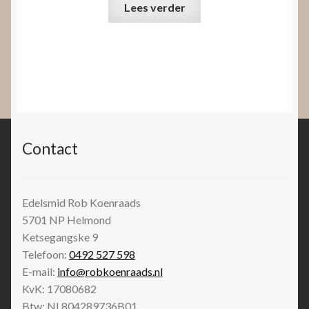
Lees verder
Contact
Edelsmid Rob Koenraads
5701 NP
Helmond
Ketsegangske 9
Telefoon:
0492 527 598
E-mail:
info@robkoenraads.nl
KvK: 17080682
Btw: NL804289736B01