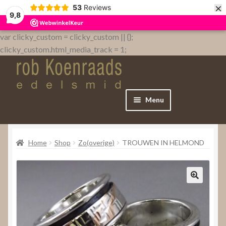
×
53
Reviews
9,8
var clicky_custom = clicky_custom || {};
clicky_custom.html_media_track = 1;
Menu
Home
Home
Shop
Zo(overige)
TROUWEN IN HELMOND
WebShop
Over
Contact