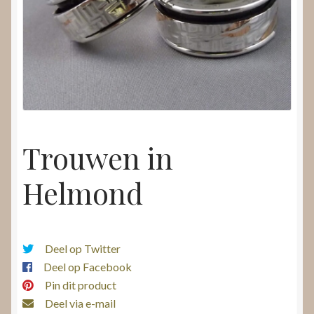
Nieuws
Submenu
Video’s
uitvouwen
Trouwen in
Helmond
Deel op Twitter
Deel op Facebook
Pin dit product
Deel via e-mail