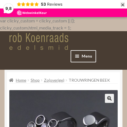
×
53
Reviews
9,8
var clicky_custom = clicky_custom || {};
clicky_custom.html_media_track = 1;
Menu
Home
Home
Shop
Zo(overige)
TROUWRINGEN BEEK
WebShop
Over
Contact