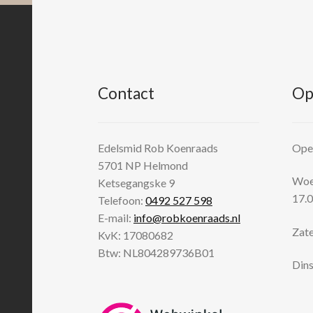
Contact
Op
Edelsmid Rob Koenraads
Open
5701 NP
Helmond
Woen
Ketsegangske 9
17.0
Telefoon:
0492 527 598
E-mail:
info@robkoenraads.nl
Zate
KvK: 17080682
Btw: NL804289736B01
Dins