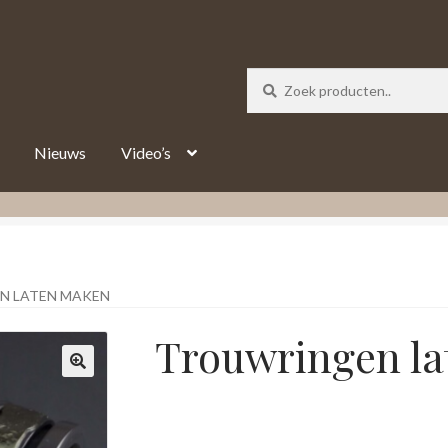
_track = 1;
Nieuws
Video’s
N LATEN MAKEN
Trouwringen l