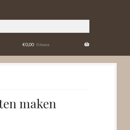
€
0,00
0 items
aten maken