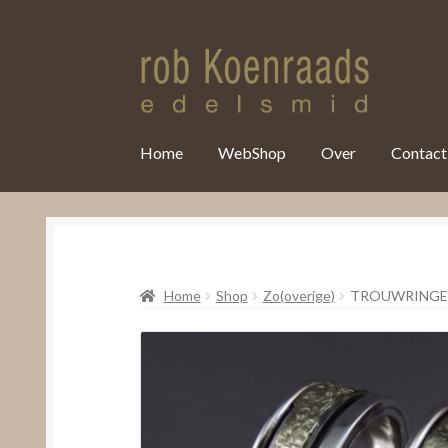
var clicky_custom = clicky_custom || {}; clicky_custom.html_media
Home
WebShop
Over
Contact
Home
Shop
Zo(overige)
TROUWRINGE