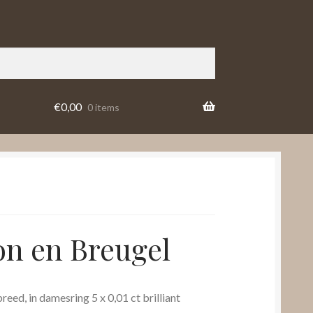
€
0,00
0 items
n en Breugel
ed, in damesring 5 x 0,01 ct brilliant