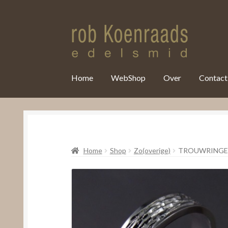
var clicky_custom = clicky_custom || {}; clicky_custom.html_media
Home
WebShop
Over
Contact
Home
Shop
Zo(overige)
TROUWRINGEN