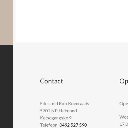
Contact
Op
Edelsmid Rob Koenraads
Open
5701 NP
Helmond
Woen
Ketsegangske 9
17.0
Telefoon:
0492 527 598