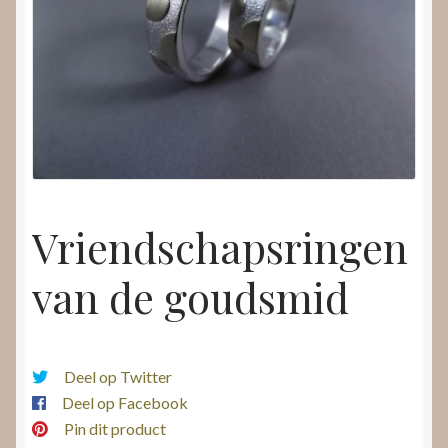
Nieuws
Submenu
Video’s
uitvouwen
Vriendschapsringen
van de goudsmid
Deel op Twitter
Deel op Facebook
Pin dit product