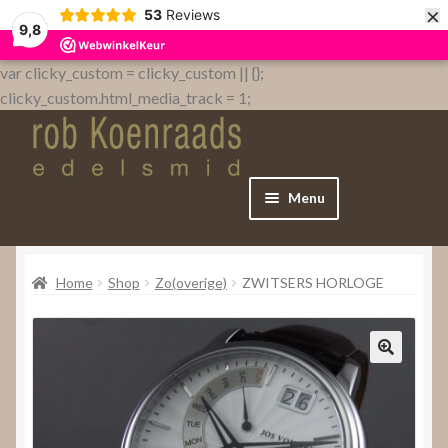
×
53
Reviews
9,8
var clicky_custom = clicky_custom || {};
clicky_custom.html_media_track = 1;
Menu
Home
Home
Shop
Zo(overige)
ZWITSERS HORLOGE
WebShop
Over
Contact