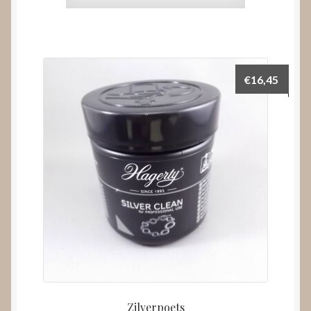
€
16,45
Zilverpoets