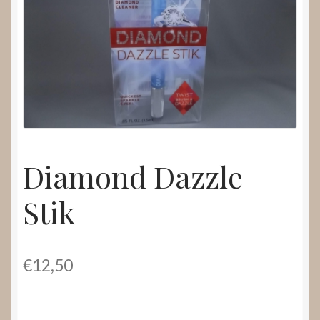
Nieuws
Submenu
Video’s
uitvouwen
Diamond Dazzle
Stik
€
12,50