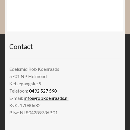
Contact
Edelsmid Rob Koenraads
5701 NP
Helmond
Ketsegangske 9
Telefoon:
0492 527 598
E-mail:
info@robkoenraads.nl
KvK: 17080682
Btw: NL804289736B01