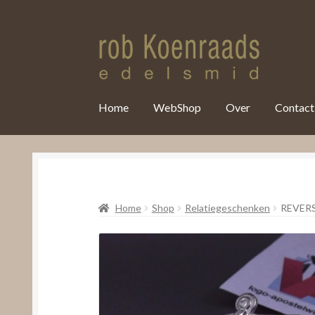
var clicky_custom = clicky_custom || {}; clicky_custom.html_media
Home
WebShop
Over
Contact
Home
Shop
Relatiegeschenken
REVER