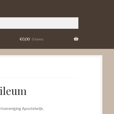
€
0,00
0 items
bileum
rtvereniging Apostelwijk.