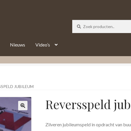
_track = 1;
Nieuws
Video’s
SSPELD JUBILEUM
Reversspeld ju
Zilveren jubileumspeld in opdracht van buu