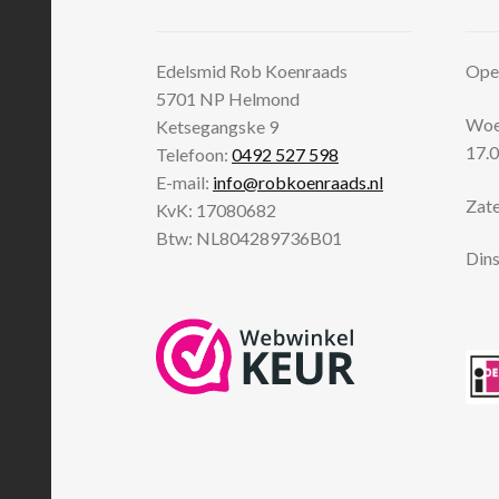
Edelsmid Rob Koenraads
Open
5701 NP
Helmond
Woen
Ketsegangske 9
17.0
Telefoon:
0492 527 598
E-mail:
info@robkoenraads.nl
Zate
KvK: 17080682
Btw: NL804289736B01
Dins