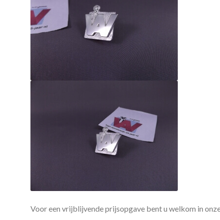
Voor een vrijblijvende prijsopgave bent u welkom in onz