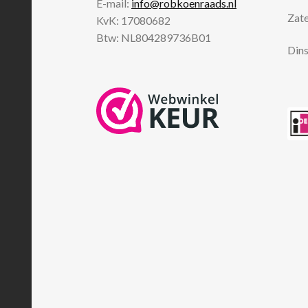
E-mail:
info@robkoenraads.nl
Zate
KvK: 17080682
Btw: NL804289736B01
Dins