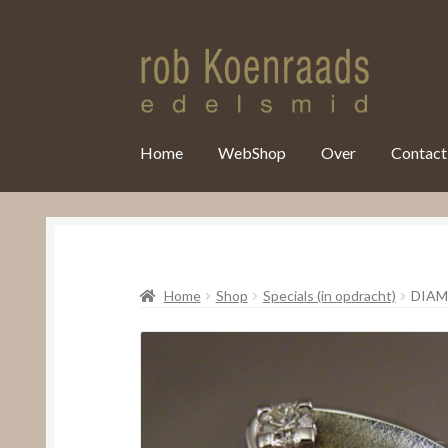
var clicky_custom = clicky_custom || {}; clicky_custom.html_media
Home
WebShop
Over
Contact
Home
Shop
Specials (in opdracht)
DIAM