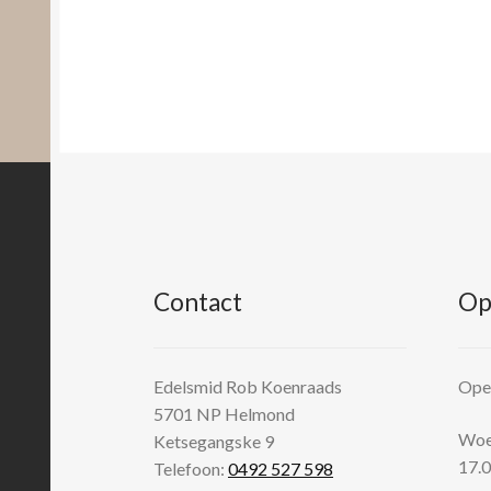
Contact
Op
Edelsmid Rob Koenraads
Open
5701 NP
Helmond
Woen
Ketsegangske 9
17.0
Telefoon:
0492 527 598