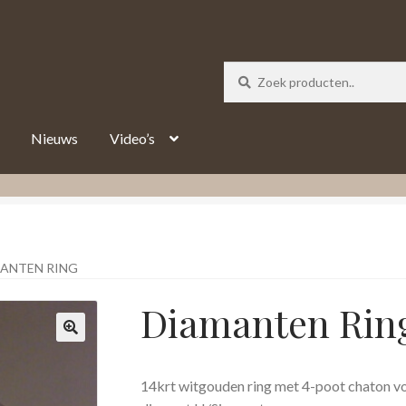
_track = 1;
Nieuws
Video’s
ANTEN RING
Diamanten Rin
14krt witgouden ring met 4-poot chaton voo