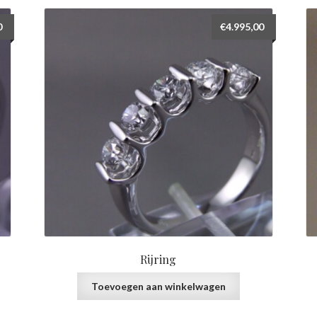
0
€
4.995,00
Rijring
Toevoegen aan winkelwagen