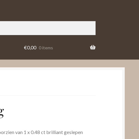
€
0,00
0 items
g
rzien van 1 x 0.48 ct brilliant geslepen