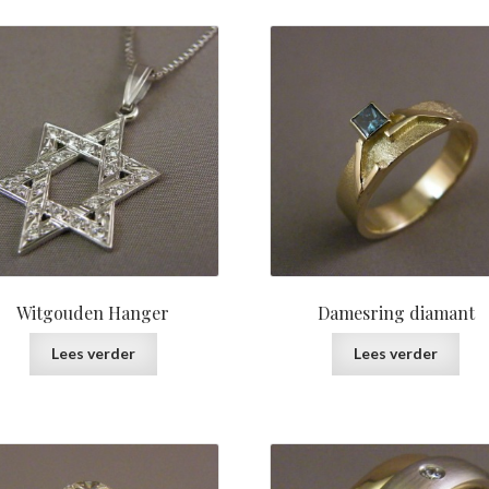
prijs:
laag
naar
hoog
Witgouden Hanger
Damesring diamant
Lees verder
Lees verder