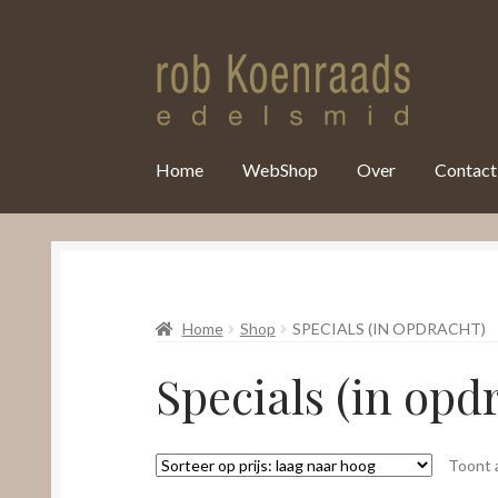
var clicky_custom = clicky_custom || {}; clicky_custom.html_media
Home
WebShop
Over
Contact
Home
Shop
SPECIALS (IN OPDRACHT)
Specials (in opd
Toont a