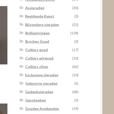
Assieraden
(30)
Beeldende Kunst
(3)
Bijzondere sieraden
(22)
Brilliantringen
(128)
Broches Goud
(3)
Colliers goud
(17)
Colliers witgoud
(10)
Colliers zilver
(62)
Exclusieve sieraden
(10)
Geboorte sieraden
(5)
Gedenksieraden
(68)
Geschenken
(3)
Gouden Armbanden
(19)