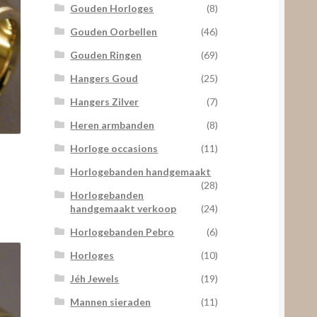
Gouden Horloges
(8)
Gouden Oorbellen
(46)
Gouden Ringen
(69)
Hangers Goud
(25)
Hangers Zilver
(7)
Heren armbanden
(8)
Horloge occasions
(11)
Horlogebanden handgemaakt
(28)
Horlogebanden
handgemaakt verkoop
(24)
Horlogebanden Pebro
(6)
Horloges
(10)
Jéh Jewels
(19)
Mannen sieraden
(11)