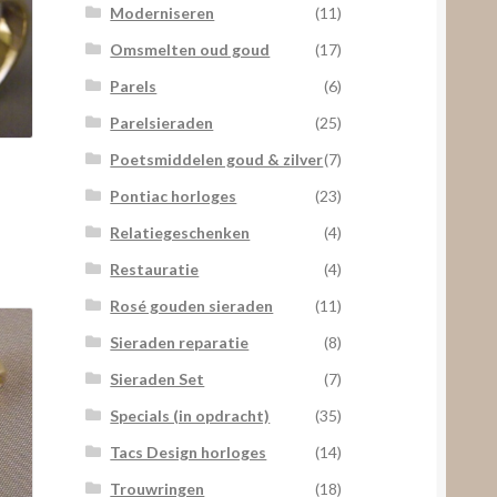
Moderniseren
(11)
Omsmelten oud goud
(17)
Parels
(6)
Parelsieraden
(25)
Poetsmiddelen goud & zilver
(7)
Pontiac horloges
(23)
Relatiegeschenken
(4)
Restauratie
(4)
Rosé gouden sieraden
(11)
Sieraden reparatie
(8)
Sieraden Set
(7)
Specials (in opdracht)
(35)
Tacs Design horloges
(14)
Trouwringen
(18)