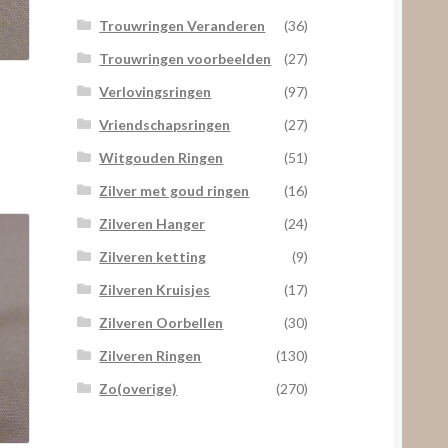
Trouwringen Veranderen
(36)
Trouwringen voorbeelden
(27)
Verlovingsringen
(97)
Vriendschapsringen
(27)
Witgouden Ringen
(51)
Zilver met goud ringen
(16)
Zilveren Hanger
(24)
Zilveren ketting
(9)
Zilveren Kruisjes
(17)
Zilveren Oorbellen
(30)
Zilveren Ringen
(130)
Zo(overige)
(270)