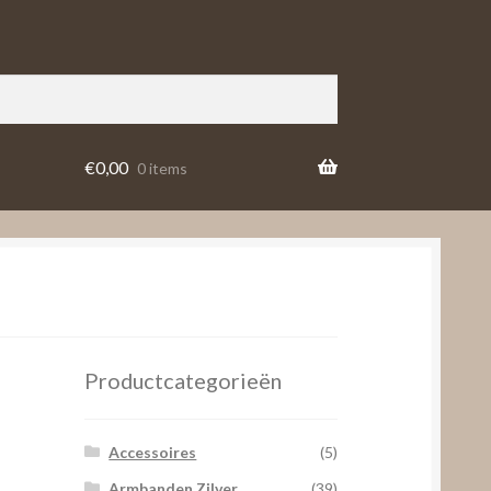
€
0,00
0 items
Productcategorieën
Accessoires
(5)
Armbanden Zilver
(39)