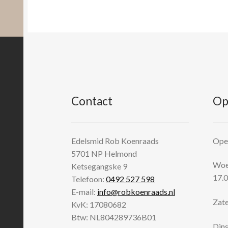
Contact
Op
Edelsmid Rob Koenraads
Open
5701 NP
Helmond
Woen
Ketsegangske 9
17.0
Telefoon:
0492 527 598
E-mail:
info@robkoenraads.nl
Zate
KvK: 17080682
Btw: NL804289736B01
Dins