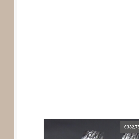
€
332,7