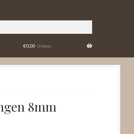
€
0,00
0 items
ingen 8mm