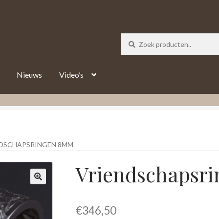
_track = 1;
Nieuws
Video’s
DSCHAPSRINGEN 8MM
Vriendschapsr
€
346,50