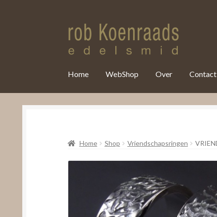
var clicky_custom = clicky_custom || {}; clicky_custom.html_media
Home
WebShop
Over
Contact
Home
Shop
Vriendschapsringen
VRIEN