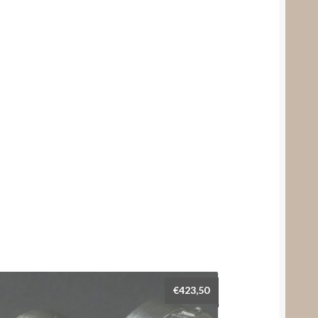
€
423,50