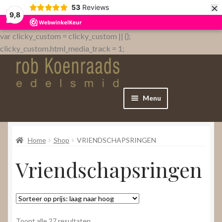
×
53
Reviews
9,8
var clicky_custom = clicky_custom || {};
clicky_custom.html_media_track = 1;
Menu
Home
Home
Shop
VRIENDSCHAPSRINGEN
WebShop
Vriendschapsringen
Over
Contact
Gesorteerd
Toont alle 27 resultaten