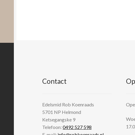
Contact
Op
Edelsmid Rob Koenraads
Open
5701 NP
Helmond
Woen
Ketsegangske 9
17.0
Telefoon:
0492 527 598
E-mail:
info@robkoenraads.nl