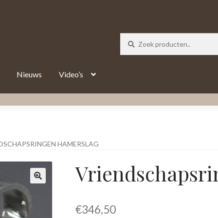
_track = 1;
Nieuws
Video’s
DSCHAPSRINGEN HAMERSLAG
Vriendschapsr
€
346,50