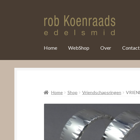
var clicky_custom = clicky_custom || {}; clicky_custom.html_media
Home
WebShop
Over
Contact
Home
Shop
Vriendschapsringen
VRIEN