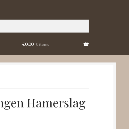
€
0,00
0 items
ingen Hamerslag