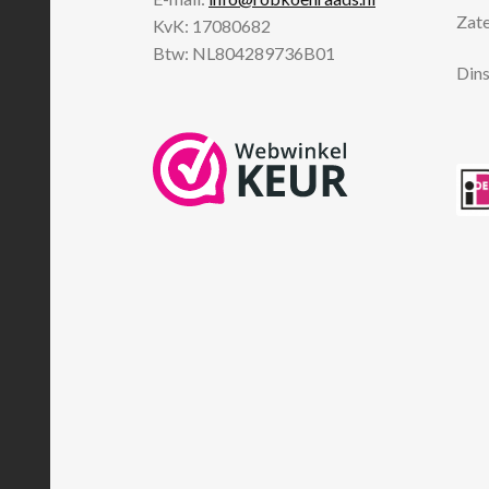
Zate
KvK: 17080682
Btw: NL804289736B01
Dins