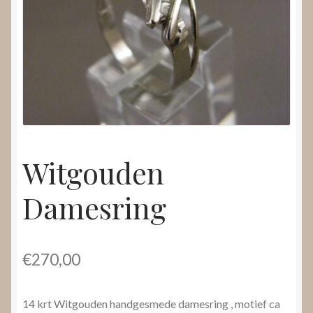
Nieuws
Submenu
Video’s
uitvouwen
Witgouden
Damesring
€
270,00
14 krt Witgouden handgesmede damesring , motief ca