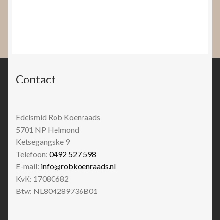
Contact
Edelsmid Rob Koenraads
5701 NP
Helmond
Ketsegangske 9
Telefoon:
0492 527 598
E-mail:
info@robkoenraads.nl
KvK: 17080682
Btw: NL804289736B01