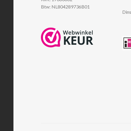
Btw: NL804289736B01
Dins