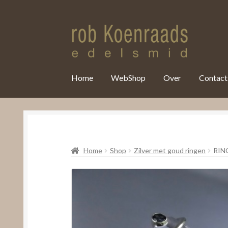
var clicky_custom = clicky_custom || {}; clicky_custom.html_media
Home
WebShop
Over
Contact
Home
Shop
Zilver met goud ringen
RIN