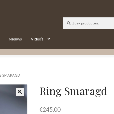
_track = 1;
Nieuws
Video’s
G SMARAGD
Ring Smaragd
€
245,00