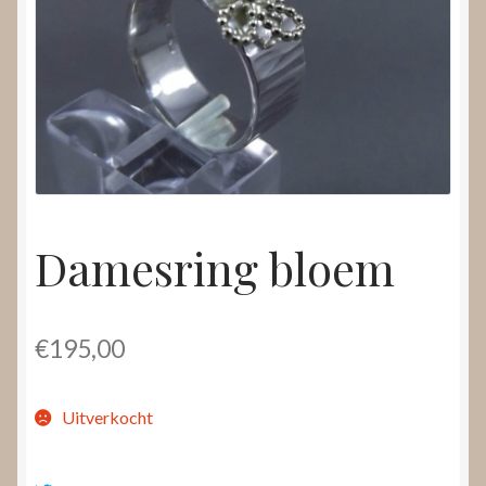
Nieuws
Submenu
Video’s
uitvouwen
Damesring bloem
€
195,00
Uitverkocht