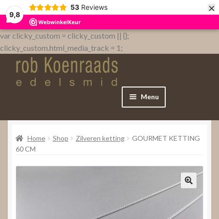
×
53
Reviews
9,8
var clicky_custom = clicky_custom || {};
clicky_custom.html_media_track = 1;
Menu
Home
Home
Shop
Zilveren ketting
GOURMET KETTING
WebShop
60 CM
Over
Contact