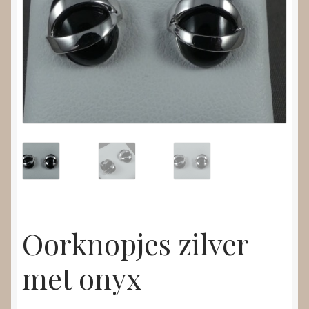
Nieuws
Submenu
Video’s
uitvouwen
Oorknopjes zilver
met onyx