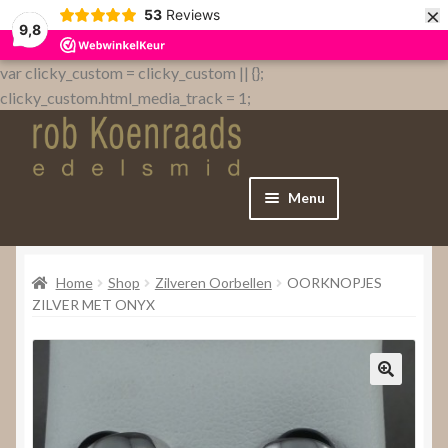
×
53
Reviews
9,8
var clicky_custom = clicky_custom || {};
clicky_custom.html_media_track = 1;
Menu
Home
Home
Shop
Zilveren Oorbellen
OORKNOPJES
WebShop
ZILVER MET ONYX
Over
Contact