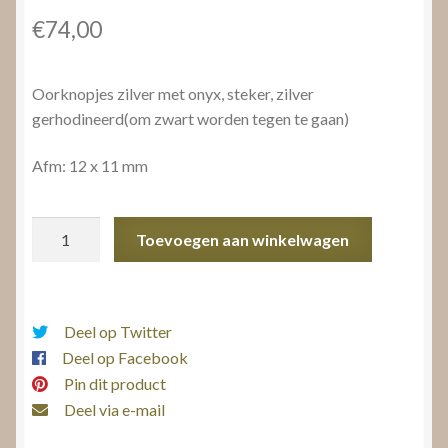
€
74,00
Oorknopjes zilver met onyx, steker, zilver
gerhodineerd(om zwart worden tegen te gaan)
Afm: 12 x 11 mm
Oorknopjes
Toevoegen aan winkelwagen
zilver
met
onyx
aantal
Deel op Twitter
Deel op Facebook
Pin dit product
Deel via e-mail