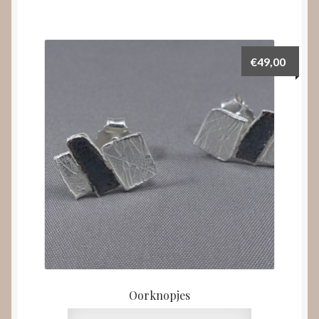
€
49,00
Oorknopjes