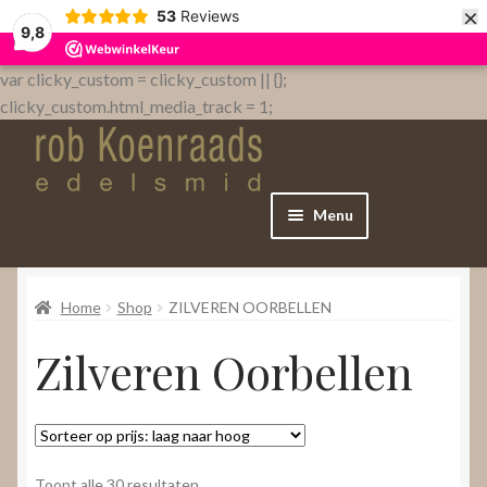
×
53
Reviews
9,8
var clicky_custom = clicky_custom || {};
clicky_custom.html_media_track = 1;
Menu
Home
Home
Shop
ZILVEREN OORBELLEN
WebShop
Zilveren Oorbellen
Over
Contact
Gesorteerd
Toont alle 30 resultaten