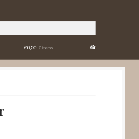
€
0,00
0 items
r