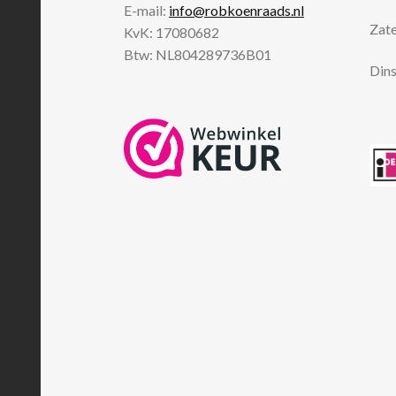
E-mail:
info@robkoenraads.nl
Zate
KvK: 17080682
Btw: NL804289736B01
Dins