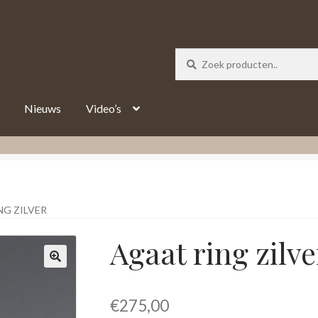
_track = 1;
Nieuws
Video’s
NG ZILVER
Agaat ring zilve
€
275,00