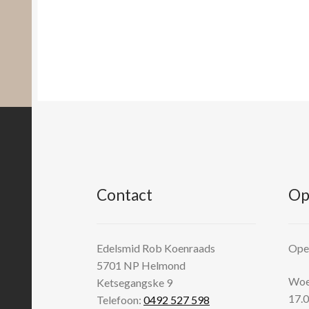
Contact
Op
Edelsmid Rob Koenraads
Open
5701 NP
Helmond
Woen
Ketsegangske 9
17.0
Telefoon:
0492 527 598