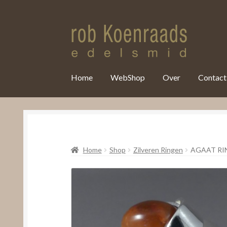
var clicky_custom = clicky_custom || {}; clicky_custom.html_media
Home
WebShop
Over
Contact
Home
Shop
Zilveren Ringen
AGAAT RI