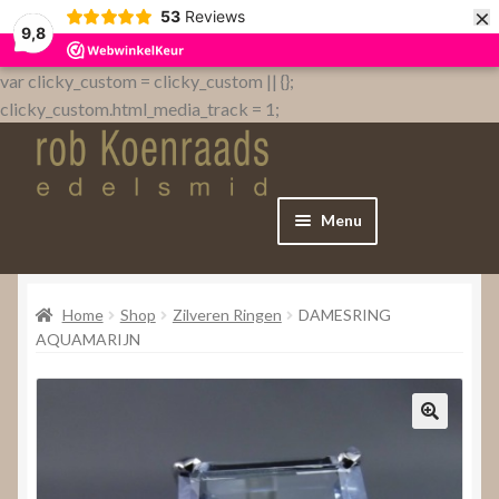
×
53
Reviews
9,8
var clicky_custom = clicky_custom || {};
clicky_custom.html_media_track = 1;
Menu
Home
Home
Shop
Zilveren Ringen
DAMESRING
WebShop
AQUAMARIJN
Over
Contact