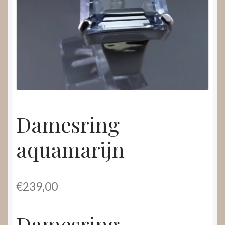
Nieuws
Submenu
Video’s
uitvouwen
Damesring
aquamarijn
€
239,00
Damesring