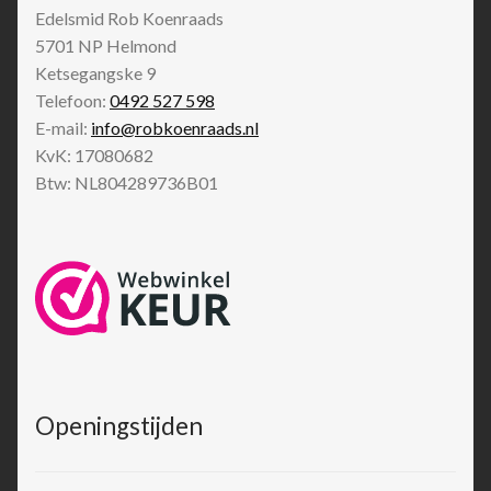
Edelsmid Rob Koenraads
5701 NP
Helmond
Ketsegangske 9
Telefoon:
0492 527 598
E-mail:
info@robkoenraads.nl
KvK: 17080682
Btw: NL804289736B01
Openingstijden