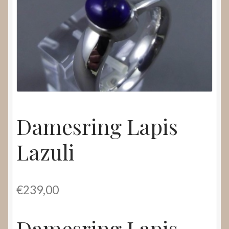
Nieuws
Submenu
Video’s
uitvouwen
Damesring Lapis
Lazuli
€
239,00
Damesring Lapis