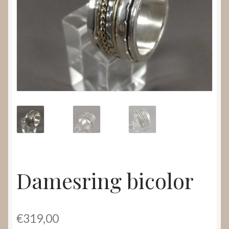
Nieuws
Submenu
Video’s
uitvouwen
Damesring bicolor
€
319,00