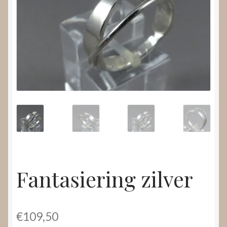
Nieuws
Submenu
Video’s
uitvouwen
Fantasiering zilver
€
109,50