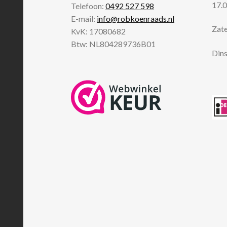
17.0
Telefoon:
0492 527 598
E-mail:
info@robkoenraads.nl
Zate
KvK: 17080682
Btw: NL804289736B01
Dins