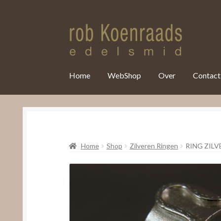
var clicky_custom = clicky_custom || {}; clicky_custom.html_media
Home
WebShop
Over
Contact
Home
Shop
Zilveren Ringen
RING ZILV