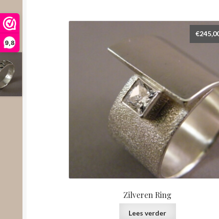
€
245,0
9,8
Zilveren Ring
Lees verder