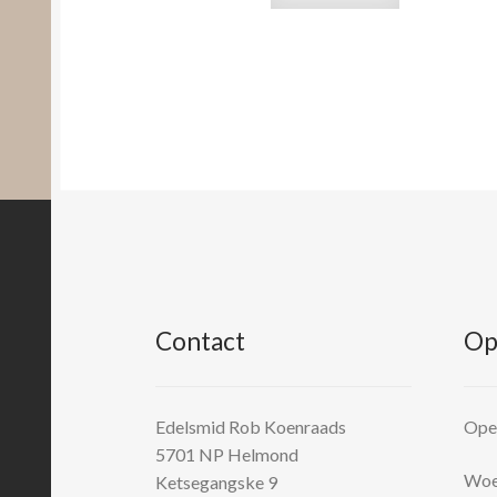
Contact
Op
Edelsmid Rob Koenraads
Open
5701 NP
Helmond
Woen
Ketsegangske 9