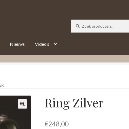
_track = 1;
Nieuws
Video’s
ER
Ring Zilver
€
248,00