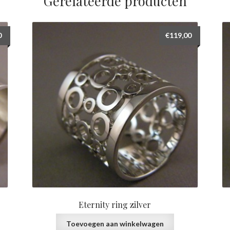
Gerelateerde producten
0
€
119,00
Eternity ring zilver
Toevoegen aan winkelwagen