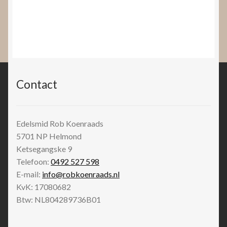
Contact
Edelsmid Rob Koenraads
5701 NP
Helmond
Ketsegangske 9
Telefoon:
0492 527 598
E-mail:
info@robkoenraads.nl
KvK: 17080682
Btw: NL804289736B01