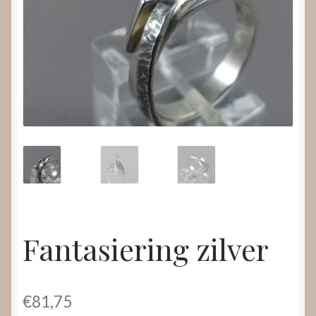
Nieuws
Submenu
Video’s
uitvouwen
Fantasiering zilver
€
81,75