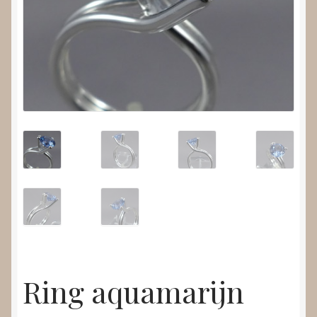
Nieuws
Submenu
Video’s
uitvouwen
Ring aquamarijn