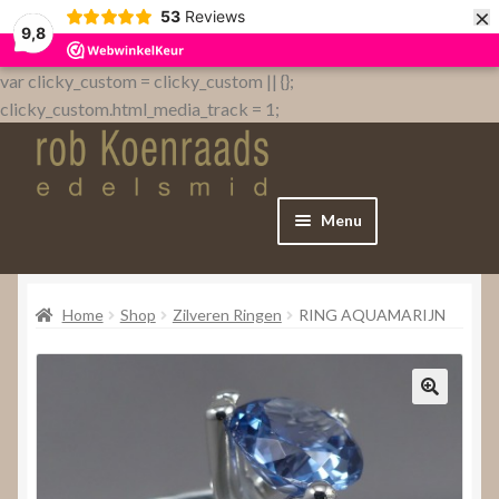
×
53
Reviews
9,8
var clicky_custom = clicky_custom || {};
clicky_custom.html_media_track = 1;
Menu
Home
Home
Shop
Zilveren Ringen
RING AQUAMARIJN
WebShop
Over
Contact