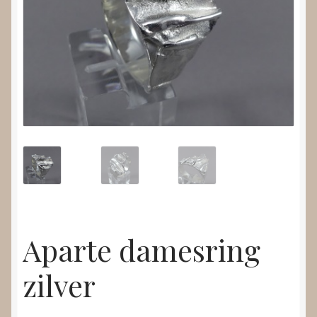
Nieuws
Submenu
Video’s
uitvouwen
Aparte damesring
zilver