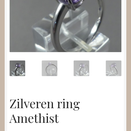
Nieuws
Submenu
Video’s
uitvouwen
Zilveren ring
Amethist