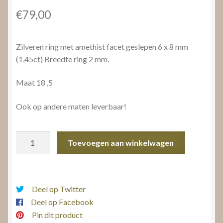
€
79,00
Zilveren ring met amethist facet geslepen 6 x 8 mm
(1,45ct) Breedte ring 2 mm.
Maat 18 ,5
Ook op andere maten leverbaar!
Zilveren
Toevoegen aan winkelwagen
ring
Amethist
aantal
Deel op Twitter
Deel op Facebook
Pin dit product