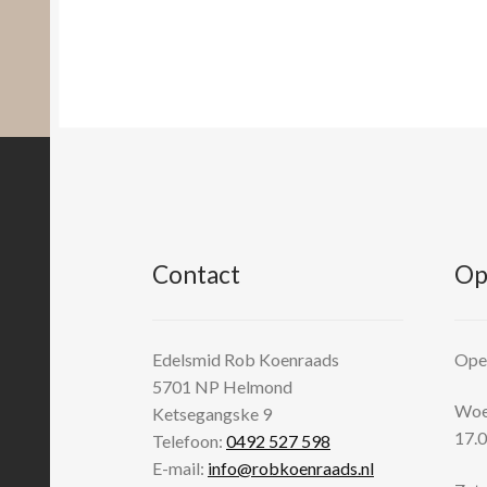
Contact
Op
Edelsmid Rob Koenraads
Open
5701 NP
Helmond
Woen
Ketsegangske 9
17.0
Telefoon:
0492 527 598
E-mail:
info@robkoenraads.nl