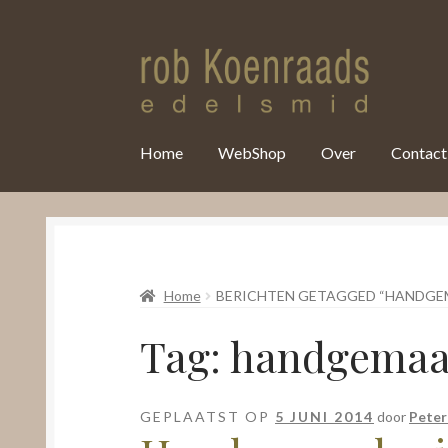
var clicky_custom = clicky_custom || {}; clicky_custom.html_media
Home
WebShop
Over
Contact
Home
BERICHTEN GETAGGED “HANDGE
Tag:
handgemaak
GEPLAATST OP
5 JUNI 2014
door
Peter