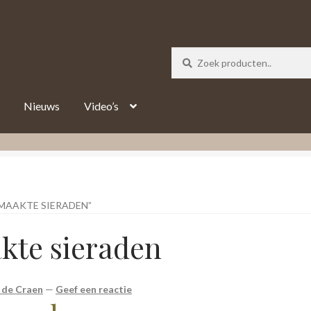
_track = 1;
Nieuws
Video’s
MAAKTE SIERADEN”
te sieraden
 de Craen
—
Geef een reactie